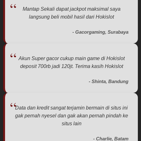
charged
for. The
Mantap Sekali dapat jackpot maksimal saya
total
langsung beli mobil hasil dari Hokislot
price
includes
- Gacorgaming, Surabaya
the item
price
and a
buyer
Akun Super gacor cukup main game di Hokislot
fee.
deposit 700rb jadi 120jt. Terima kasih Hokislot
View
license
- Shinta, Bandung
details
Data dan kredit sangat terjamin bermain di situs ini
gak pernah nyesel dan gak akan pernah pindah ke
situs lain
- Charlie, Batam