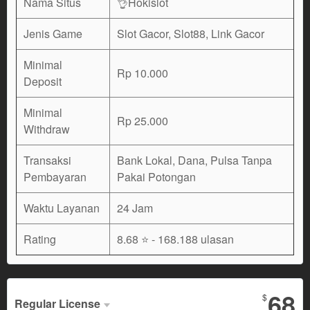
Nama Situs
👌Hokislot
Jenis Game
Slot Gacor, Slot88, Link Gacor
Minimal
Rp 10.000
Deposit
Minimal
Rp 25.000
Withdraw
Transaksi
Bank Lokal, Dana, Pulsa Tanpa
Pembayaran
Pakai Potongan
Waktu Layanan
24 Jam
Rating
8.68 ⭐
- 168.188 ulasan
68
$
Regular License